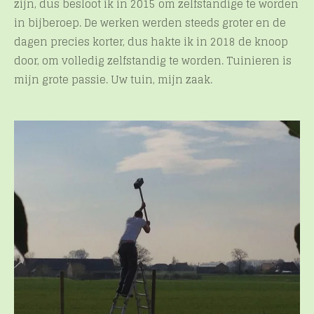
zijn, dus besloot ik in 2015 om zelfstandige te worden
in bijberoep. De werken werden steeds groter en de
dagen precies korter, dus hakte ik in 2018 de knoop
door, om volledig zelfstandig te worden. Tuinieren is
mijn grote passie. Uw tuin, mijn zaak.